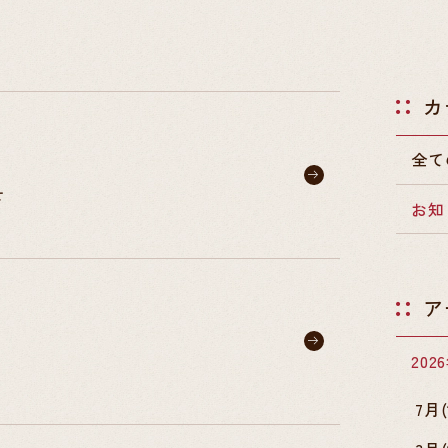
カ
全て
せ
お知
ア
202
7月(