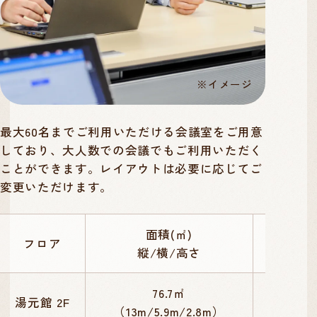
※イメージ
最大60名までご利用いただける会議室をご用意
しており、大人数での会議でもご利用いただく
ことができます。レイアウトは必要に応じてご
変更いただけます。
面積(㎡)
フロア
最大収
縦/横/高さ
76.7㎡
湯元館 2F
20
（13m/5.9m/2.8m）